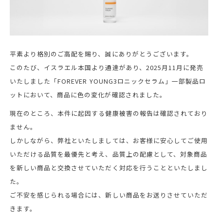
会社概要
採用情報
製品導入について
平素より格別のご高配を賜り、誠にありがとうございます。
このたび、イスラエル本国より通達があり、2025月11月に発売
お問い合わせ
いたしました「FOREVER YOUNG3ロニックセラム」一部製品ロ
プライバシーポリシー
ットにおいて、商品に色の変化が確認されました。
現在のところ、本件に起因する健康被害の報告は確認されており
ません。
しかしながら、弊社といたしましては、お客様に安心してご使用
いただける品質を最優先と考え、品質上の配慮として、対象商品
を新しい商品と交換させていただく対応を行うことといたしまし
た。
ご不安を感じられる場合には、新しい商品をお送りさせていただ
きます。