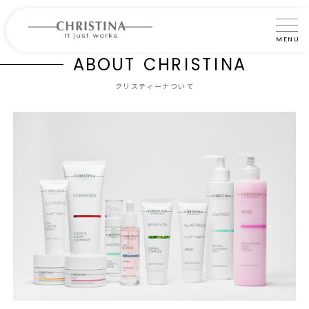
MENU
A
B
O
U
T
C
H
R
I
S
T
I
N
A
クリスティーナについて
クリスティーナついて
製品について
製品の使い方
サロントリートメント
サロン検索
よくあるご質問
認定インストラクター・トレーナー紹介
コラム