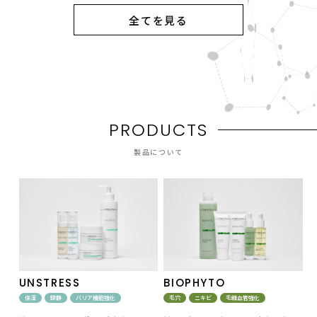
全てを見る
P
R
O
D
U
C
T
S
製品について
UNSTRESS
BIOPHYTO
保湿
鎮静
バリア機能強化
毛穴
ニキビ
毛細血管強化