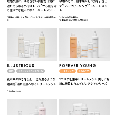
敏感な肌に、ゆるぎない自信を日常に
植物の力で、肌本来がもつ力を引き出
*
*1
*2
潜むあらゆる外的ストレス
から肌を守
す
ハーブピーリング
トリートメン
り健やかな肌へと導くトリートメント
ト
* 紫外線、花粉、大気汚染、ブルーライトなどの外的要因のこ
*1 肌の水分保持機能のこと
と
*2 本製品を用いて肌をふき取ること
ILLUSTRIOUS
FOREVER YOUNG
美白
メラノサイトコントロール
リフティング
たるみケア
肌本来の輝きを出し、 澄み渡るような
Yエリアを集中トリートメント 美しい輪
*
郭に着目したエイジングケアシリーズ
透明感
溢れる肌へ導くトリートメント
* うるおいによる