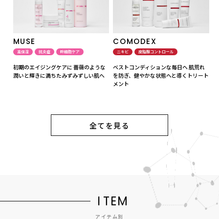
MUSE
COMODEX
高保湿
抗炎症
幹細胞ケア
ニキビ
皮脂腺コントロール
初期のエイジングケアに 薔薇のような
ベストコンディションな毎日へ 肌荒れ
潤いと輝きに満ちたみずみずしい肌へ
を防ぎ、健やかな状態へと導くトリート
メント
全てを見る
I
T
E
M
アイテム別