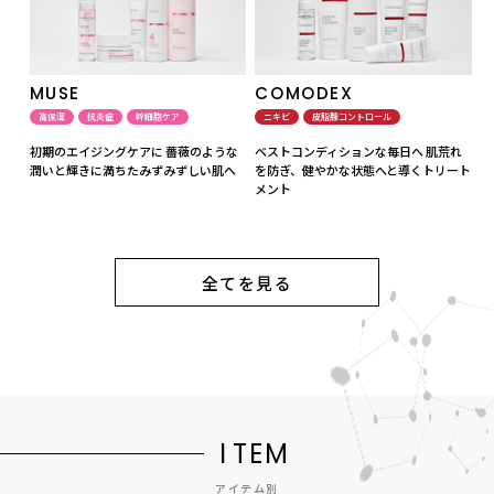
MUSE
COMODEX
高保湿
抗炎症
幹細胞ケア
ニキビ
皮脂腺コントロール
初期のエイジングケアに 薔薇のような
ベストコンディションな毎日へ 肌荒れ
潤いと輝きに満ちたみずみずしい肌へ
を防ぎ、健やかな状態へと導くトリート
メント
全てを見る
I
T
E
M
アイテム別