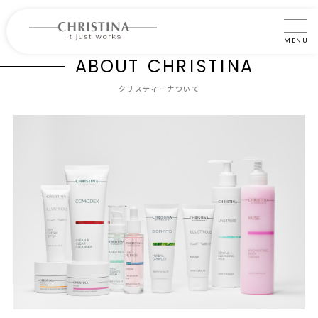
MENU
A
B
O
U
T
C
H
R
I
S
T
I
N
A
クリスティーナについて
クリスティーナついて
製品について
製品の使い方
サロントリートメント
サロン検索
よくあるご質問
認定インストラクター・トレーナー紹介
コラム