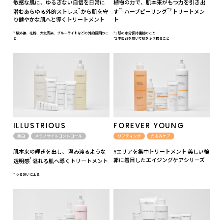
敏感な肌に、ゆるぎない自信を日常に
植物の力で、肌本来がもつ力を引き出
*
*1
*2
潜むあらゆる外的ストレス
から肌を守
す
ハーブピーリング
トリートメン
り健やかな肌へと導くトリートメント
ト
* 紫外線、花粉、大気汚染、ブルーライトなどの外的要因のこ
*1 肌の水分保持機能のこと
と
*2 本製品を用いて肌をふき取ること
ILLUSTRIOUS
FOREVER YOUNG
美白
メラノサイトコントロール
リフティング
たるみケア
肌本来の輝きを出し、 澄み渡るような
Yエリアを集中トリートメント 美しい輪
*
郭に着目したエイジングケアシリーズ
透明感
溢れる肌へ導くトリートメント
* うるおいによる