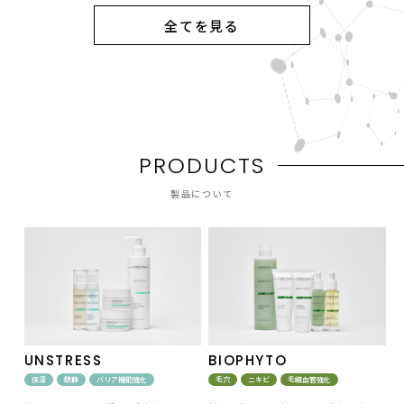
全てを見る
P
R
O
D
U
C
T
S
製品について
UNSTRESS
BIOPHYTO
保湿
鎮静
バリア機能強化
毛穴
ニキビ
毛細血管強化