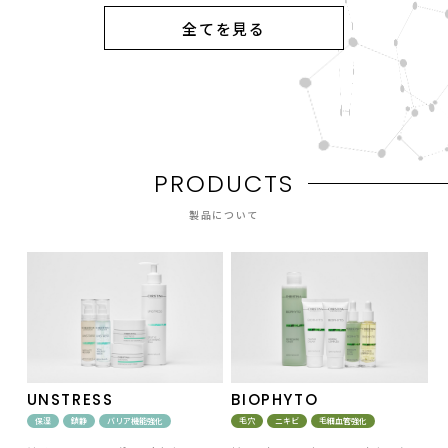
全てを見る
P
R
O
D
U
C
T
S
製品について
UNSTRESS
BIOPHYTO
保湿
鎮静
バリア機能強化
毛穴
ニキビ
毛細血管強化