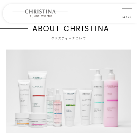
MENU
A
B
O
U
T
C
H
R
I
S
T
I
N
A
クリスティーナについて
クリスティーナついて
製品について
製品の使い方
サロントリートメント
サロン検索
よくあるご質問
認定インストラクター・トレーナー紹介
コラム