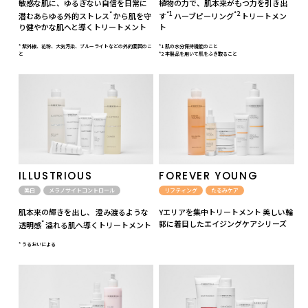
敏感な肌に、ゆるぎない自信を日常に
植物の力で、肌本来がもつ力を引き出
*
*1
*2
潜むあらゆる外的ストレス
から肌を守
す
ハーブピーリング
トリートメン
り健やかな肌へと導くトリートメント
ト
* 紫外線、花粉、大気汚染、ブルーライトなどの外的要因のこ
*1 肌の水分保持機能のこと
と
*2 本製品を用いて肌をふき取ること
ILLUSTRIOUS
FOREVER YOUNG
美白
メラノサイトコントロール
リフティング
たるみケア
肌本来の輝きを出し、 澄み渡るような
Yエリアを集中トリートメント 美しい輪
*
郭に着目したエイジングケアシリーズ
透明感
溢れる肌へ導くトリートメント
* うるおいによる