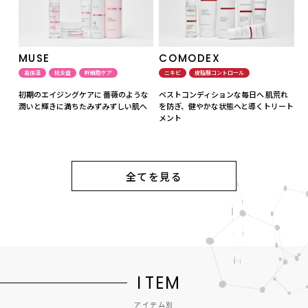
MUSE
COMODEX
高保湿
抗炎症
幹細胞ケア
ニキビ
皮脂腺コントロール
初期のエイジングケアに 薔薇のような
ベストコンディションな毎日へ 肌荒れ
潤いと輝きに満ちたみずみずしい肌へ
を防ぎ、健やかな状態へと導くトリート
メント
全てを見る
I
T
E
M
アイテム別