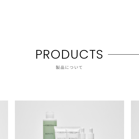
P
R
O
D
U
C
T
S
製品について