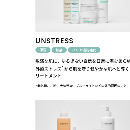
UNSTRESS
保湿
鎮静
バリア機能強化
敏感な肌に、ゆるぎない自信を日常に潜むあら
*
外的ストレス
から肌を守り健やかな肌へと導く
リートメント
* 紫外線、花粉、大気汚染、ブルーライトなどの外的要因のこと