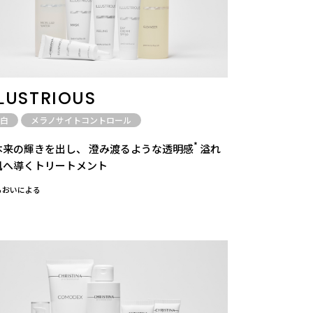
LLUSTRIOUS
白
メラノサイトコントロール
*
本来の輝きを出し、 澄み渡るような透明感
溢れ
肌へ導くトリートメント
うるおいによる