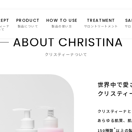
EPT
PRODUCT
HOW TO USE
TREATMENT
SA
ィーナ
製品について
製品の使い方
サロントリートメント
サロ
いて
A
B
O
U
T
C
H
R
I
S
T
I
N
A
クリスティーナついて
世界中で愛
クリスティ
クリスティーナと
あらゆる肌質、肌
*
150種類
以上の