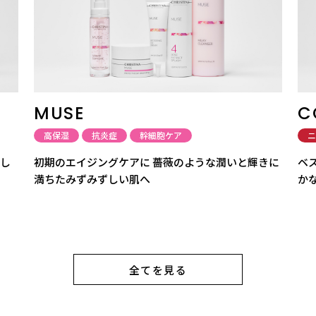
MUSE
C
高保湿
抗炎症
幹細胞ケア
ニ
目し
初期のエイジングケアに 薔薇のような潤いと輝きに
ベ
満ちたみずみずしい肌へ
か
全てを見る