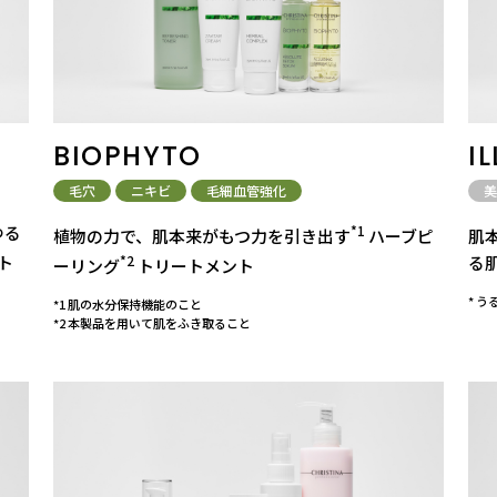
BIOPHYTO
I
毛穴
ニキビ
毛細血管強化
美
ゆる
*1
植物の力で、肌本来がもつ力を引き出す
ハーブピ
肌
ト
*2
る
ーリング
トリートメント
* 
*1 肌の水分保持機能のこと
*2 本製品を用いて肌をふき取ること