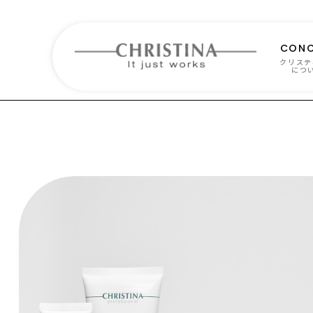
CONC
クリステ
につ