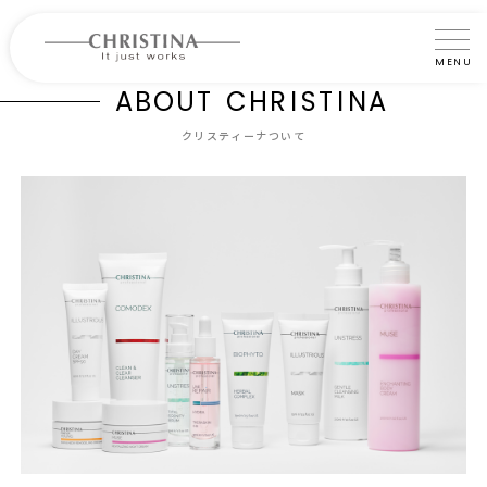
MENU
A
B
O
U
T
C
H
R
I
S
T
I
N
A
クリスティーナについて
クリスティーナついて
製品について
製品の使い方
サロントリートメント
サロン検索
よくあるご質問
認定インストラクター・トレーナー紹介
コラム