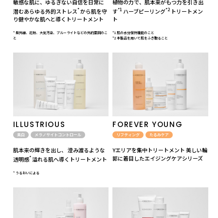
敏感な肌に、ゆるぎない自信を日常に
植物の力で、肌本来がもつ力を引き出
*
*1
*2
潜むあらゆる外的ストレス
から肌を守
す
ハーブピーリング
トリートメン
り健やかな肌へと導くトリートメント
ト
* 紫外線、花粉、大気汚染、ブルーライトなどの外的要因のこ
*1 肌の水分保持機能のこと
と
*2 本製品を用いて肌をふき取ること
ILLUSTRIOUS
FOREVER YOUNG
美白
メラノサイトコントロール
リフティング
たるみケア
肌本来の輝きを出し、 澄み渡るような
Yエリアを集中トリートメント 美しい輪
*
郭に着目したエイジングケアシリーズ
透明感
溢れる肌へ導くトリートメント
* うるおいによる