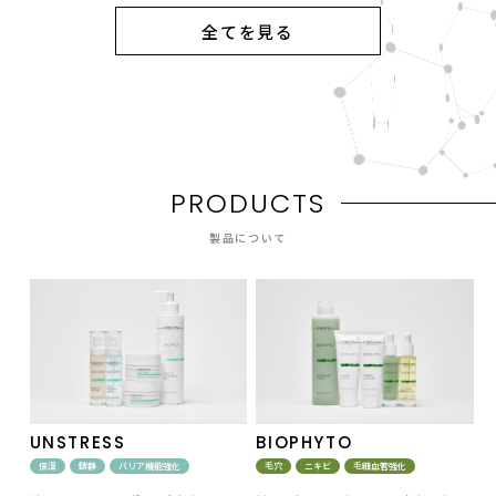
全てを見る
P
R
O
D
U
C
T
S
製品について
UNSTRESS
BIOPHYTO
保湿
鎮静
バリア機能強化
毛穴
ニキビ
毛細血管強化