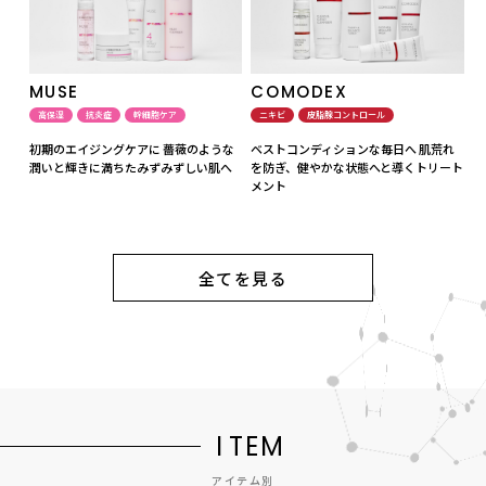
MUSE
COMODEX
高保湿
抗炎症
幹細胞ケア
ニキビ
皮脂腺コントロール
初期のエイジングケアに 薔薇のような
ベストコンディションな毎日へ 肌荒れ
潤いと輝きに満ちたみずみずしい肌へ
を防ぎ、健やかな状態へと導くトリート
メント
全てを見る
I
T
E
M
アイテム別