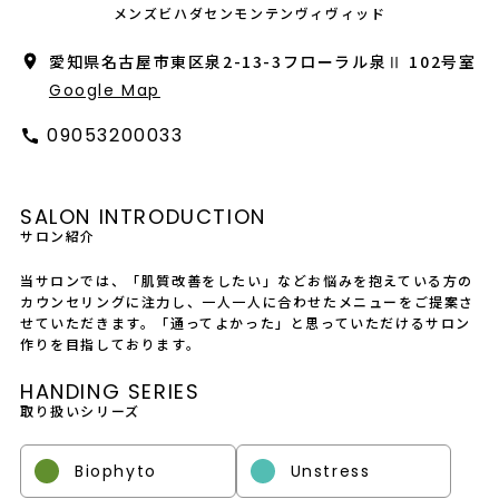
会社概要
メンズビハダセンモンテンヴィヴィッド
愛知県名古屋市東区泉2-13-3フローラル泉Ⅱ 102号室
採用情報
Google Map
製品導入について
09053200033
お問い合わせ
SALON INTRODUCTION
プライバシーポリシー
サロン紹介
当サロンでは、「肌質改善をしたい」などお悩みを抱えている方の
カウンセリングに注力し、一人一人に合わせたメニューをご提案さ
せていただきます。「通ってよかった」と思っていただけるサロン
作りを目指しております。
HANDING SERIES
取り扱いシリーズ
Biophyto
Unstress