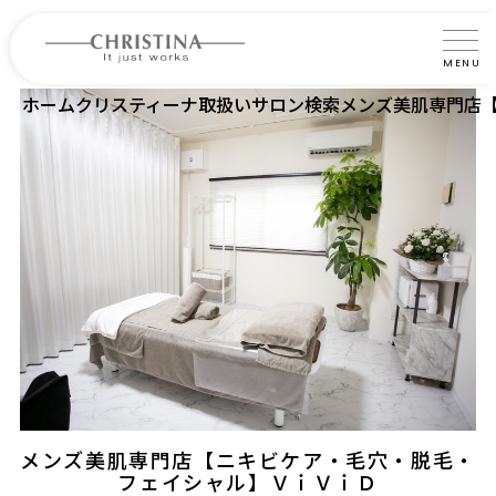
MENU
ホーム
クリスティーナ取扱いサロン検索
メンズ美肌専門店
クリスティーナについて
製品について
製品の使い方
サロントリートメント
サロン検索
よくあるご質問
認定インストラクター・トレーナー紹介
メンズ美肌専門店【ニキビケア・毛穴・脱毛・
コラム
フェイシャル】ＶｉＶｉＤ