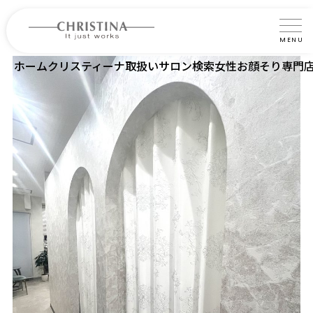
MENU
ホーム
クリスティーナ取扱いサロン検索
女性お顔そり専門
クリスティーナについて
製品について
製品の使い方
サロントリートメント
サロン検索
よくあるご質問
認定インストラクター・トレーナー紹介
コラム