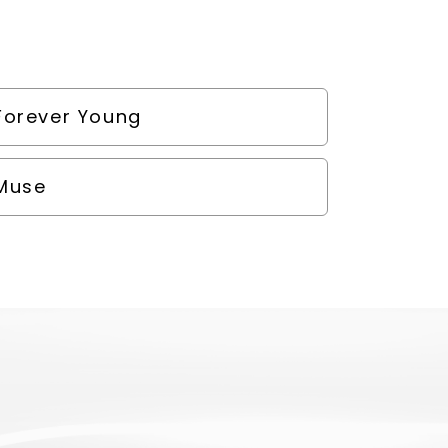
Forever Young
Muse