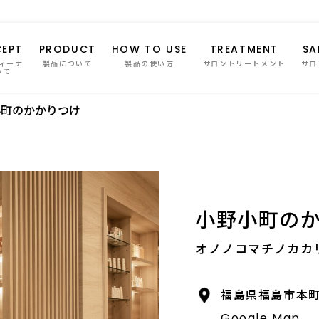
EPT
PRODUCT
HOW TO USE
TREATMENT
SA
ィーナ
製品について
製品の使い方
サロントリートメント
サロ
いて
小町のかかりつけ
小野小町の
オノノコマチノカカ
福島県福島市本町
Google Map