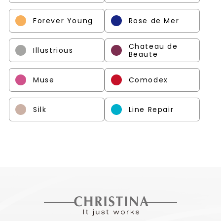
Forever Young
Rose de Mer
Chateau de
Illustrious
Beaute
Muse
Comodex
Silk
Line Repair