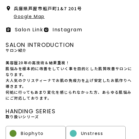
会社概要
兵庫県芦屋市船戸町1&7 201号
Google Map
採用情報
Salon Link
Instagram
製品導入について
SALON INTRODUCTION
お問い合わせ
サロン紹介
プライバシーポリシー
美容歴20年の高技術＆結果重視！
肌悩みを根本的に改善をしていく事を目的とした肌質改善サロンに
なります。
大人気のクリスティーナでお肌の免疫力を上げ安定したお肌作りへ
導きます。
何処に行ってもあまり変化を感じられなかった方、あらゆる肌悩み
にご対応しております。
HANDING SERIES
取り扱いシリーズ
Biophyto
Unstress