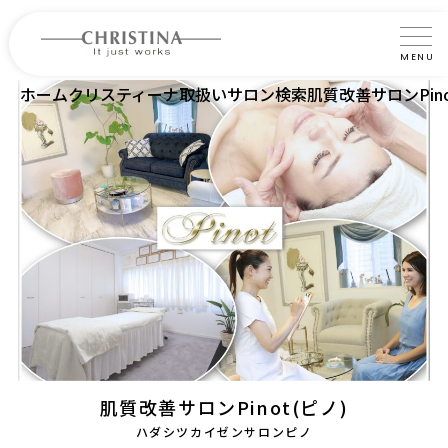
MENU
ホーム
クリスティーナ取扱いサロン検索
肌質改善サロンPino
クリスティーナについて
製品について
製品の使い方
サロントリートメント
サロン検索
よくあるご質問
認定インストラクター・トレーナー紹介
肌質改善サロンPinot(ピノ)
コラム
ハダシツカイゼンサロンピノ