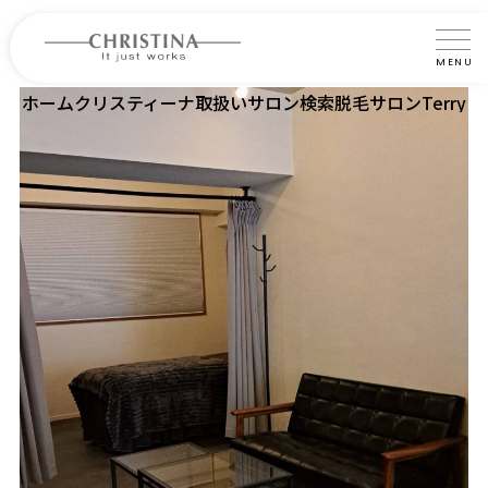
MENU
ホーム
クリスティーナ取扱いサロン検索
脱毛サロンTerry
クリスティーナについて
製品について
製品の使い方
サロントリートメント
サロン検索
よくあるご質問
認定インストラクター・トレーナー紹介
コラム