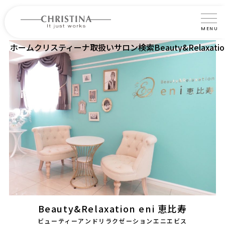
MENU
ホーム
クリスティーナ取扱いサロン検索
Beauty&Relaxati
クリスティーナについて
製品について
製品の使い方
サロントリートメント
サロン検索
よくあるご質問
認定インストラクター・トレーナー紹介
Beauty&Relaxation eni 恵比寿
コラム
ビューティーアンドリラクゼーションエニエビス