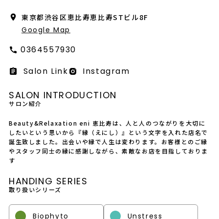
会社概要
東京都渋谷区恵比寿恵比寿STビル8F
採用情報
Google Map
0364557930
製品導入について
Salon Link
Instagram
お問い合わせ
SALON INTRODUCTION
プライバシーポリシー
サロン紹介
Beauty&Relaxation eni 恵比寿は、人と人のつながりを大切に
したいという思いから『縁（えにし）』という文字を入れた店名で
誕生致しました。出会いや縁で人生は変わります。お客様とのご縁
やスタッフ同士の縁に感謝しながら、素敵なお店を目指しておりま
す
HANDING SERIES
取り扱いシリーズ
Biophyto
Unstress