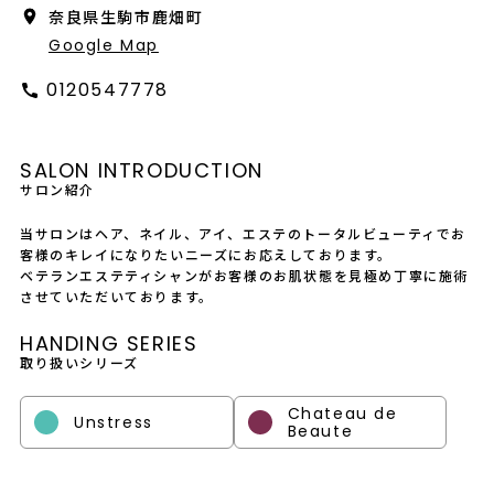
会社概要
奈良県生駒市鹿畑町
Google Map
採用情報
0120547778
製品導入について
お問い合わせ
SALON INTRODUCTION
サロン紹介
プライバシーポリシー
当サロンはヘア、ネイル、アイ、エステのトータルビューティでお
客様のキレイになりたいニーズにお応えしております。
ベテランエステティシャンがお客様のお肌状態を見極め丁寧に施術
させていただいております。
HANDING SERIES
取り扱いシリーズ
Chateau de
Unstress
Beaute