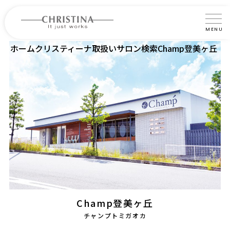
MENU
ホーム
クリスティーナ取扱いサロン検索
Champ登美ヶ丘
クリスティーナについて
製品について
製品の使い方
サロントリートメント
サロン検索
よくあるご質問
認定インストラクター・トレーナー紹介
Champ登美ヶ丘
コラム
チャンプトミガオカ