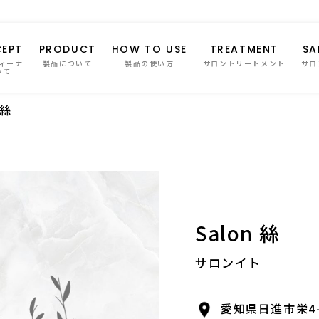
EPT
PRODUCT
HOW TO USE
TREATMENT
SA
ィーナ
製品について
製品の使い方
サロントリートメント
サロ
いて
 絲
Salon 絲
サロンイト
愛知県日進市栄4-