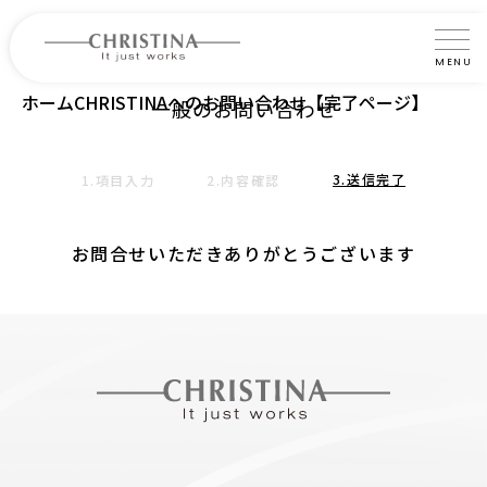
MENU
ホーム
CHRISTINAへのお問い合わせ【完了ページ】
一般のお問い合わせ
クリスティーナについて
製品について
3.送信完了
1.項目入力
2.内容確認
製品の使い方
お問合せいただきありがとうございます
サロントリートメント
サロン検索
よくあるご質問
認定インストラクター・トレーナー紹介
コラム