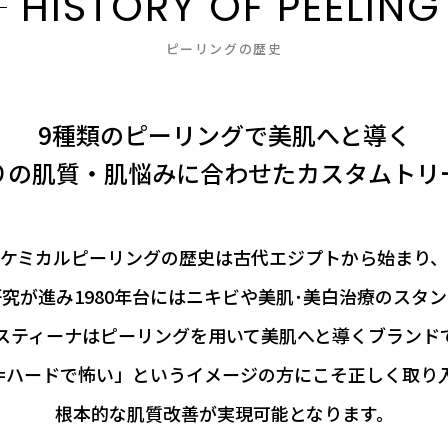
H
I
S
T
O
R
Y
O
F
P
E
E
L
I
N
G
ピーリングの歴史
9種類のピーリングで美肌へと導く
りの肌質・肌悩みに合わせたカスタムトリ
ケミカルピーリングの歴史は古代エジプトから始まり、
究が進み1980年台にはニキビや美肌･美白治療のスタ
スティーナはピーリングを用いて美肌へと導くブランド
=ハードで怖い」というイメージの方にこそ正しく取り
根本的な肌質改善が実現可能となります。