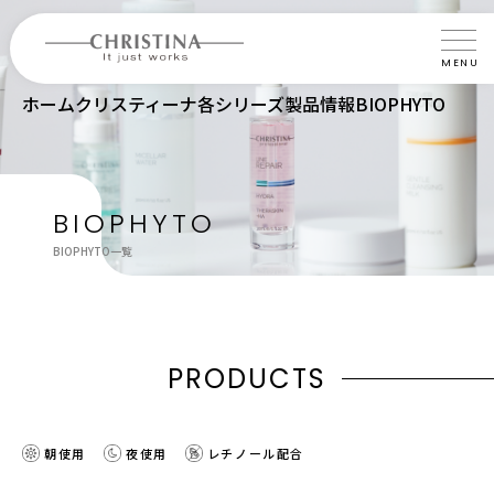
MENU
ホーム
クリスティーナ各シリーズ製品情報
BIOPHYTO
クリスティーナについて
製品について
製品の使い方
BIOPHYTO
BIOPHYTO一覧
サロントリートメント
サロン検索
よくあるご質問
P
R
O
D
U
C
T
S
認定インストラクター・トレーナー紹介
朝使用
夜使用
レチノール配合
会社概要