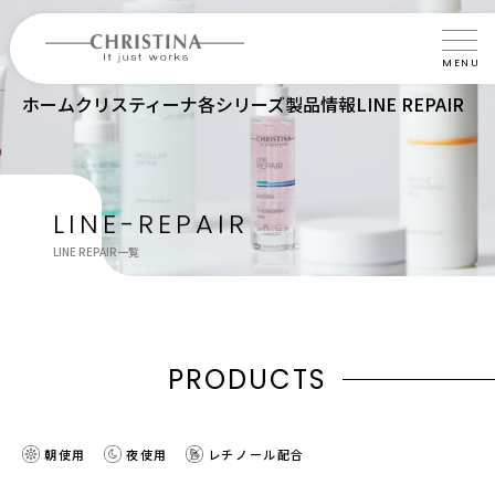
MENU
ホーム
クリスティーナ各シリーズ製品情報
LINE REPAIR
クリスティーナについて
製品について
製品の使い方
LINE-REPAIR
LINE REPAIR一覧
サロントリートメント
サロン検索
よくあるご質問
P
R
O
D
U
C
T
S
認定インストラクター・トレーナー紹介
朝使用
夜使用
レチノール配合
会社概要