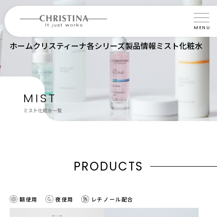
MENU
ホーム
クリスティーナ各シリーズ製品情報
ミスト化粧水
クリスティーナについて
製品について
製品の使い方
MIST
ミスト化粧水一覧
サロントリートメント
サロン検索
よくあるご質問
P
R
O
D
U
C
T
S
認定インストラクター・トレーナー紹介
朝使用
夜使用
レチノール配合
会社概要