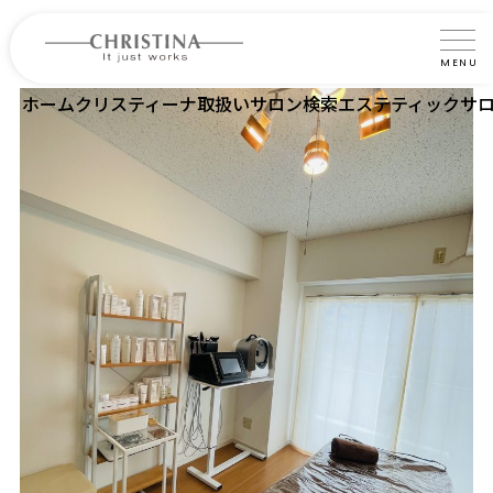
MENU
ホーム
クリスティーナ取扱いサロン検索
エステティックサロンS
クリスティーナについて
製品について
製品の使い方
サロントリートメント
サロン検索
よくあるご質問
認定インストラクター・トレーナー紹介
コラム