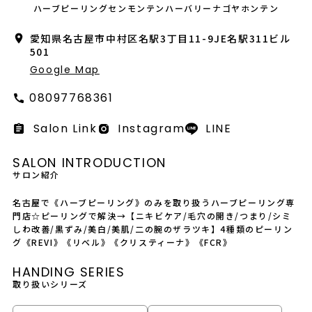
会社概要
ハーブピーリングセンモンテンハーバリーナゴヤホンテン
愛知県名古屋市中村区名駅3丁目11-9JE名駅311ビル
採用情報
501
Google Map
製品導入について
08097768361
お問い合わせ
Salon Link
Instagram
LINE
プライバシーポリシー
SALON INTRODUCTION
サロン紹介
名古屋で《ハーブピーリング》のみを取り扱うハーブピーリング専
門店☆ピーリングで解決→【ニキビケア/毛穴の開き/つまり/シミ
しわ改善/黒ずみ/美白/美肌/二の腕のザラツキ】4種類のピーリン
グ《REVI》《リベル》《クリスティーナ》《FCR》
HANDING SERIES
取り扱いシリーズ