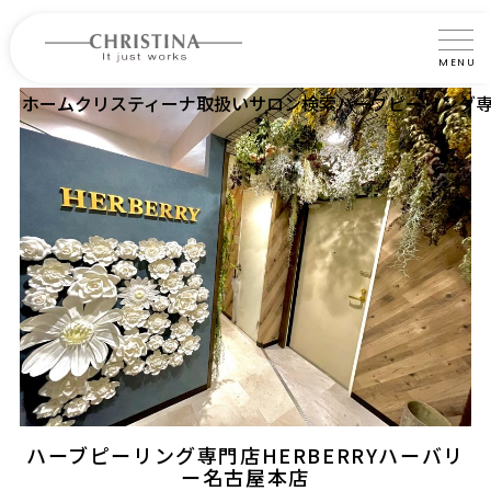
MENU
ホーム
クリスティーナ取扱いサロン検索
ハーブピーリング専
クリスティーナについて
製品について
製品の使い方
サロントリートメント
サロン検索
よくあるご質問
認定インストラクター・トレーナー紹介
ハーブピーリング専門店HERBERRYハーバリ
コラム
ー名古屋本店