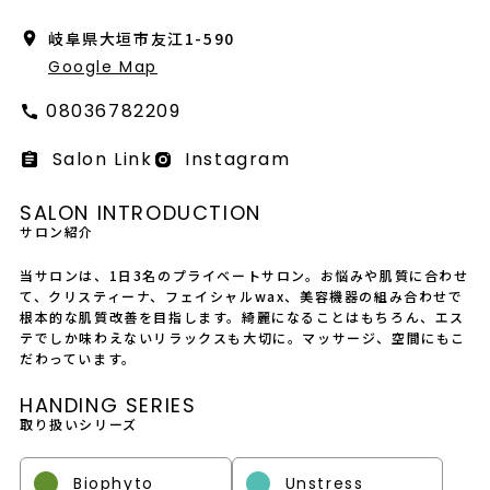
会社概要
岐阜県大垣市友江1-590
採用情報
Google Map
08036782209
製品導入について
Salon Link
Instagram
お問い合わせ
SALON INTRODUCTION
プライバシーポリシー
サロン紹介
当サロンは、1日3名のプライベートサロン。お悩みや肌質に合わせ
て、クリスティーナ、フェイシャルwax、美容機器の組み合わせで
根本的な肌質改善を目指します。綺麗になることはもちろん、エス
テでしか味わえないリラックスも大切に。マッサージ、空間にもこ
だわっています。
HANDING SERIES
取り扱いシリーズ
Biophyto
Unstress