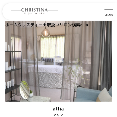
MENU
ホーム
クリスティーナ取扱いサロン検索
allia
クリスティーナについて
製品について
製品の使い方
サロントリートメント
サロン検索
よくあるご質問
認定インストラクター・トレーナー紹介
allia
コラム
アリア