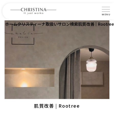
MENU
ホーム
クリスティーナ取扱いサロン検索
肌質改善 | Rootree
クリスティーナについて
製品について
製品の使い方
サロントリートメント
サロン検索
よくあるご質問
認定インストラクター・トレーナー紹介
肌質改善 | Rootree
コラム