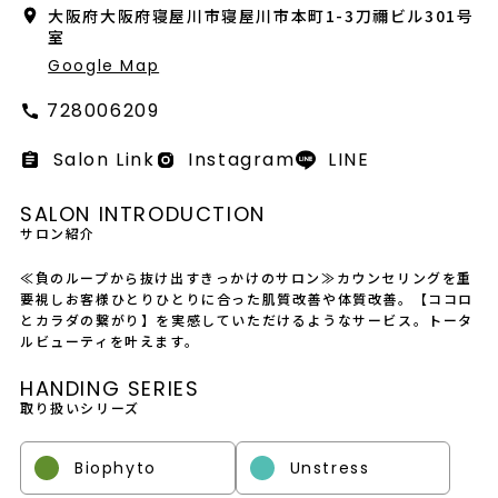
会社概要
大阪府大阪府寝屋川市寝屋川市本町1-3刀禰ビル301号
室
採用情報
Google Map
728006209
製品導入について
Salon Link
Instagram
LINE
お問い合わせ
SALON INTRODUCTION
プライバシーポリシー
サロン紹介
≪負のループから抜け出すきっかけのサロン≫カウンセリングを重
要視しお客様ひとりひとりに合った肌質改善や体質改善。【ココロ
とカラダの繋がり】を実感していただけるようなサービス。トータ
ルビューティを叶えます。
HANDING SERIES
取り扱いシリーズ
Biophyto
Unstress