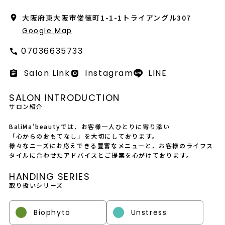
会社概要
大阪府東大阪市俊徳町1-1-1トライアングル307
採用情報
Google Map
07036635733
製品導入について
Salon Link
Instagram
LINE
お問い合わせ
SALON INTRODUCTION
プライバシーポリシー
サロン紹介
BaliMa’beautyでは、お客様一人ひとりに寄り添い
「心からのおもてなし」を大切にしております。
様々なニーズにお応えできる豊富なメニューと、お客様のライフス
タイルに合わせたアドバイスとご提案を心がけております。
HANDING SERIES
取り扱いシリーズ
Biophyto
Unstress