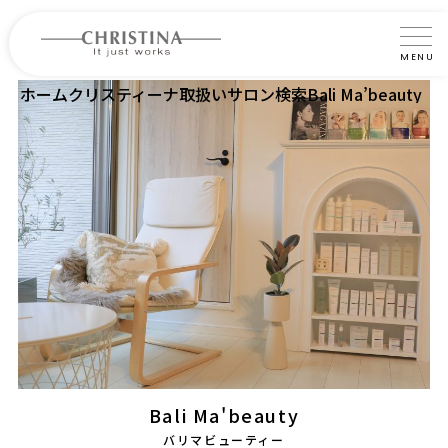
MENU
ホーム
クリスティーナ取扱いサロン検索
Bali Ma’beauty
クリスティーナについて
製品について
製品の使い方
サロントリートメント
サロン検索
よくあるご質問
認定インストラクター・トレーナー紹介
Bali Ma'beauty
コラム
バリマビューティー