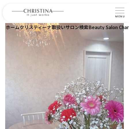
MENU
ホーム
クリスティーナ取扱いサロン検索
Beauty Salon Cha
クリスティーナについて
製品について
製品の使い方
サロントリートメント
サロン検索
よくあるご質問
認定インストラクター・トレーナー紹介
コラム