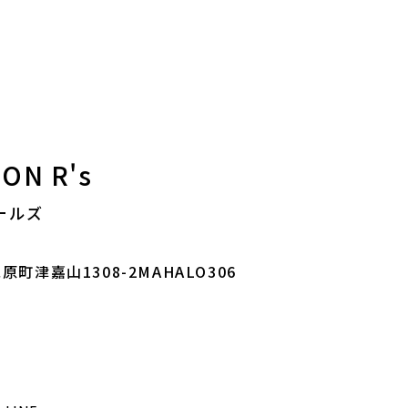
ON R's
ールズ
町津嘉山1308-2MAHALO306