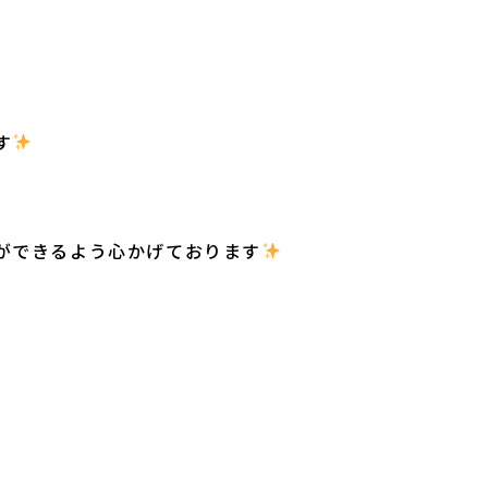
す
️
、
ができるよう心かげております
️