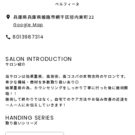
会社概要
ベルフィーヌ
兵庫県兵庫県姫路市網干区垣内東町22
採用情報
Google Map
製品導入について
8013987314
お問い合わせ
SALON INTRODUCTION
プライバシーポリシー
サロン紹介
当サロンは効果重視、高技術、高コスパの本物志向のサロンです。
希少な機械・商材を多数取り扱いあり◎
結果重視の為、カウンセリングをしっかり丁寧に行った後に施術開
始！！
施術して終わりではなく。自宅でのケア方法やお悩み改善の近道を
一人一人にお伝えしていきます！
HANDING SERIES
取り扱いシリーズ