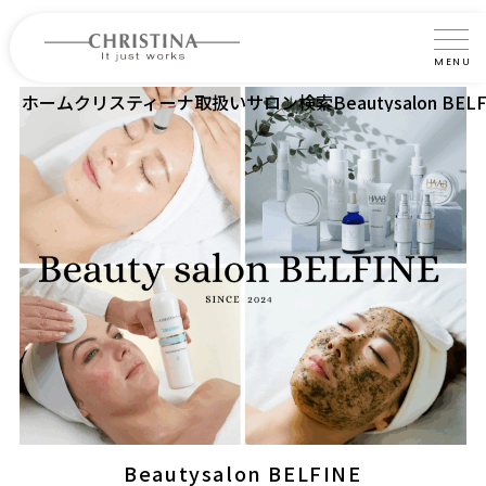
MENU
ホーム
クリスティーナ取扱いサロン検索
Beautysalon BEL
クリスティーナについて
製品について
製品の使い方
サロントリートメント
サロン検索
よくあるご質問
認定インストラクター・トレーナー紹介
コラム
Beautysalon BELFINE