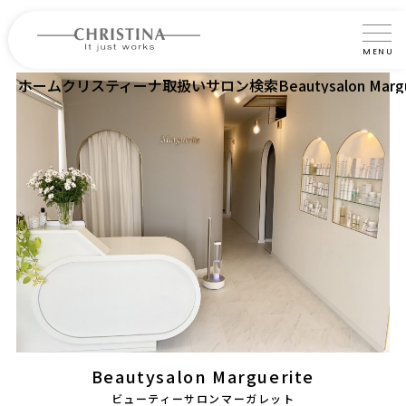
MENU
ホーム
クリスティーナ取扱いサロン検索
Beautysalon Marg
クリスティーナについて
製品について
製品の使い方
サロントリートメント
サロン検索
よくあるご質問
認定インストラクター・トレーナー紹介
Beautysalon Marguerite
コラム
ビューティーサロンマーガレット