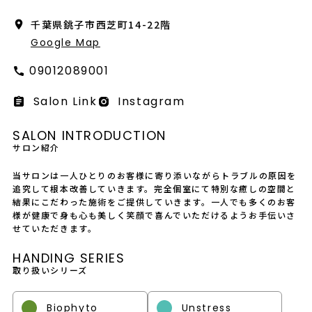
会社概要
千葉県銚子市西芝町14-22階
採用情報
Google Map
09012089001
製品導入について
Salon Link
Instagram
お問い合わせ
SALON INTRODUCTION
プライバシーポリシー
サロン紹介
当サロンは一人ひとりのお客様に寄り添いながらトラブルの原因を
追究して根本改善していきます。完全個室にて特別な癒しの空間と
結果にこだわった施術をご提供していきます。一人でも多くのお客
様が健康で身も心も美しく笑顔で喜んでいただけるようお手伝いさ
せていただきます。
HANDING SERIES
取り扱いシリーズ
Biophyto
Unstress