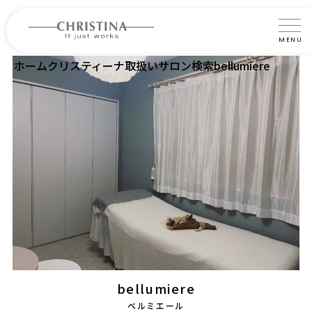
MENU
ホーム
クリスティーナ取扱いサロン検索
bellumiere
クリスティーナについて
製品について
製品の使い方
サロントリートメント
サロン検索
よくあるご質問
認定インストラクター・トレーナー紹介
bellumiere
コラム
ベルミエール