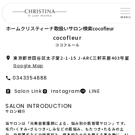
MENU
ホーム
クリスティーナ取扱いサロン検索
cocofleur
クリスティーナについて
cocofleur
製品について
ココフルール
製品の使い方
東京都世田谷区太子堂2-1-15 J-ARC三軒茶屋403号室
Google Map
サロントリートメント
0343354888
サロン検索
Salon Link
Instagram
LINE
よくあるご質問
SALON INTRODUCTION
サロン紹介
認定インストラクター・トレーナー紹介
当サロンは「元美容看護師による、悩み別の肌管理サロン」です。
コラム
毛穴•くすみ•ざらつき•しみなどの肌悩み、もたつき•たるみの土
台、白髪薄毛などの頭皮悩み。根本的な土台を整える事を軸に、AI