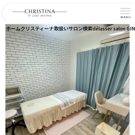
MENU
ホーム
クリスティーナ取扱いサロン検索
délasser salon 
クリスティーナについて
製品について
製品の使い方
サロントリートメント
サロン検索
よくあるご質問
認定インストラクター・トレーナー紹介
コラム