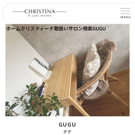
MENU
ホーム
クリスティーナ取扱いサロン検索
GUGU
クリスティーナについて
製品について
製品の使い方
サロントリートメント
サロン検索
よくあるご質問
認定インストラクター・トレーナー紹介
GUGU
コラム
ググ