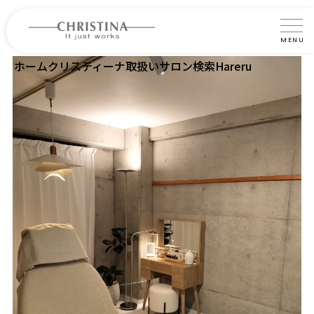
MENU
ホーム
クリスティーナ取扱いサロン検索
Hareru
クリスティーナについて
製品について
製品の使い方
サロントリートメント
サロン検索
よくあるご質問
認定インストラクター・トレーナー紹介
コラム