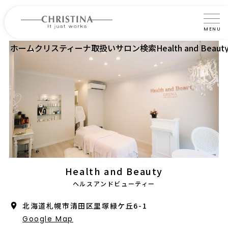
MENU
ホーム
クリスティーナ取扱いサロン検索
Health and Beaut
クリスティーナについて
製品について
製品の使い方
サロントリートメント
サロン検索
よくあるご質問
Health and Beauty
ヘルスアンドビューティー
認定インストラクター・トレーナー紹介
北海道札幌市清田区里塚緑ケ丘6-1
コラム
Google Map