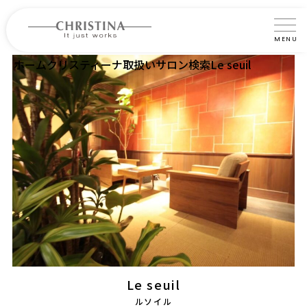
MENU
ホーム
クリスティーナ取扱いサロン検索
Le seuil
クリスティーナについて
製品について
製品の使い方
サロントリートメント
サロン検索
よくあるご質問
認定インストラクター・トレーナー紹介
Le seuil
コラム
ルソイル