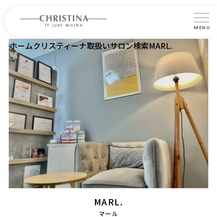
MENU
ホーム
クリスティーナ取扱いサロン検索
MARL.
クリスティーナについて
製品について
製品の使い方
サロントリートメント
サロン検索
よくあるご質問
認定インストラクター・トレーナー紹介
MARL.
コラム
マール