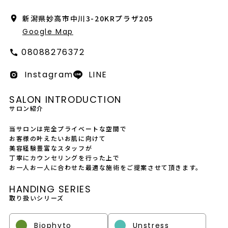
会社概要
新潟県妙高市中川3-20KRプラザ205
採用情報
Google Map
08088276372
製品導入について
Instagram
LINE
お問い合わせ
プライバシーポリシー
SALON INTRODUCTION
サロン紹介
当サロンは完全プライベートな空間で
お客様の叶えたいお肌に向けて
美容経験豊富なスタッフが
丁寧にカウンセリングを行った上で
お一人お一人に合わせた最適な施術をご提案させて頂きます。
HANDING SERIES
取り扱いシリーズ
Biophyto
Unstress