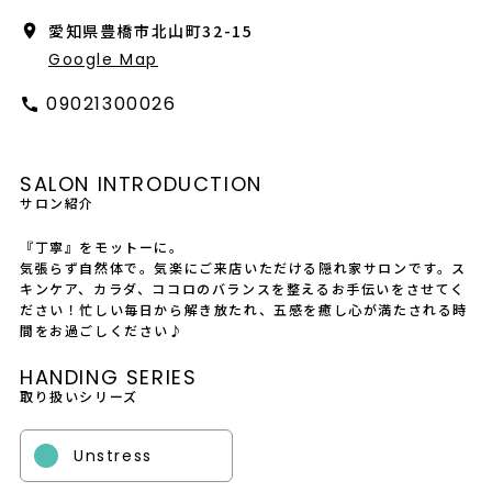
会社概要
愛知県豊橋市北山町32-15
Google Map
採用情報
09021300026
製品導入について
お問い合わせ
SALON INTRODUCTION
サロン紹介
プライバシーポリシー
『丁寧』をモットーに。
気張らず自然体で。気楽にご来店いただける隠れ家サロンです。ス
キンケア、カラダ、ココロのバランスを整えるお手伝いをさせてく
ださい！忙しい毎日から解き放たれ、五感を癒し心が満たされる時
間をお過ごしください♪
HANDING SERIES
取り扱いシリーズ
Unstress