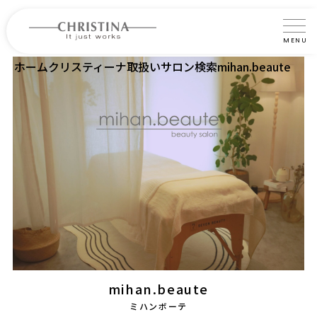
MENU
ホーム
クリスティーナ取扱いサロン検索
mihan.beaute
クリスティーナについて
製品について
製品の使い方
サロントリートメント
サロン検索
よくあるご質問
認定インストラクター・トレーナー紹介
mihan.beaute
コラム
ミハンボーテ