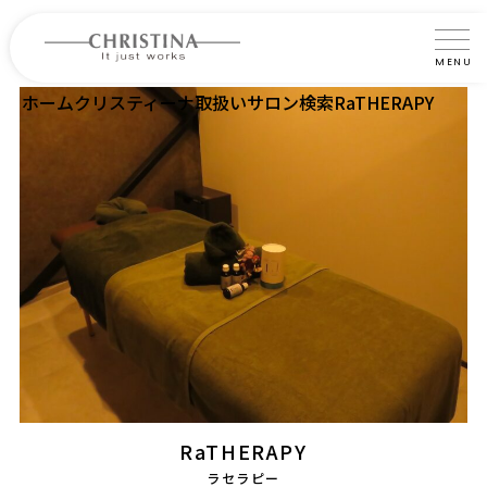
MENU
ホーム
クリスティーナ取扱いサロン検索
RaTHERAPY
クリスティーナについて
製品について
製品の使い方
サロントリートメント
サロン検索
よくあるご質問
認定インストラクター・トレーナー紹介
RaTHERAPY
コラム
ラセラピー