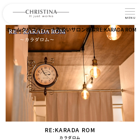
MENU
ホーム
クリスティーナ取扱いサロン検索
RE:KARADA ROM
クリスティーナについて
製品について
製品の使い方
サロントリートメント
サロン検索
よくあるご質問
認定インストラクター・トレーナー紹介
RE:KARADA ROM
コラム
カラダロム