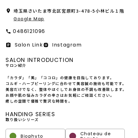
会社概要
埼玉県さいたま市北区宮原町3-478-5小林ビル１階
採用情報
Google Map
0486121096
製品導入について
Salon Link
Instagram
お問い合わせ
SALON INTRODUCTION
プライバシーポリシー
サロン紹介
「カラダ」「美」「ココロ」の健康を目指しております。
コルギ・ハーブピーリングに合わせて美容鍼の施術も可能です。
美容だけでなく、整体やほぐしでお身体の不調も改善致します。
お顔や肌の悩みカラダの辛さはお気軽にご相談ください。
癒しの空間で優雅で贅沢な時間を。
HANDING SERIES
取り扱いシリーズ
Chateau de
Biophyto