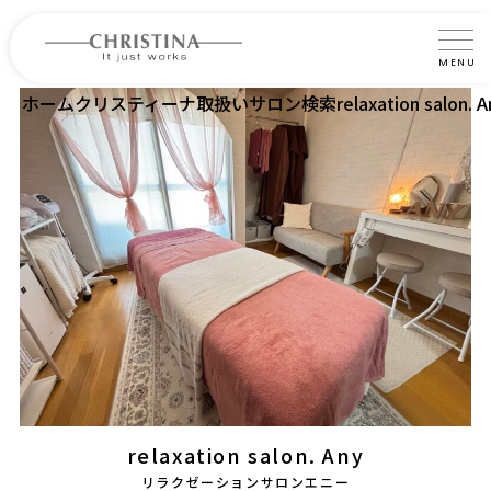
MENU
ホーム
クリスティーナ取扱いサロン検索
relaxation salon. 
クリスティーナについて
製品について
製品の使い方
サロントリートメント
サロン検索
よくあるご質問
認定インストラクター・トレーナー紹介
relaxation salon. Any
コラム
リラクゼーションサロンエニー