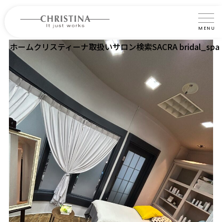
MENU
ホーム
クリスティーナ取扱いサロン検索
SACRA bridal_spa
クリスティーナについて
製品について
製品の使い方
サロントリートメント
サロン検索
よくあるご質問
認定インストラクター・トレーナー紹介
コラム