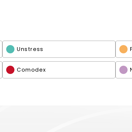
Unstress
Comodex