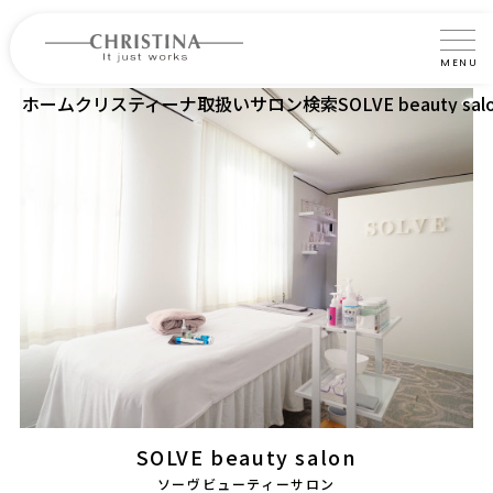
MENU
ホーム
クリスティーナ取扱いサロン検索
SOLVE beauty sal
クリスティーナについて
製品について
製品の使い方
サロントリートメント
サロン検索
よくあるご質問
認定インストラクター・トレーナー紹介
SOLVE beauty salon
コラム
ソーヴビューティーサロン