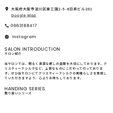
会社概要
大阪府大阪市淀川区東三国2-5-6日昇ビル201
採用情報
Google Map
0663188417
製品導入について
Instagram
お問い合わせ
SALON INTRODUCTION
プライバシーポリシー
サロン紹介
当サロンでは、明るく清潔な癒しの空間を大切にしております。ク
リスティーナシルクなど、上質なものにこだわって行っておりま
す。ぜひ当サロンにてクリスティーナシルクの素晴らしさを実感し
ていただきますよう、心よりお待ちしております。
HANDING SERIES
取り扱いシリーズ