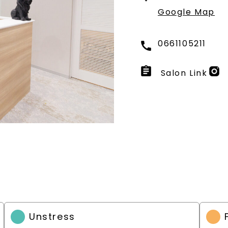
Google Map
0661105211
Salon Link
Unstress