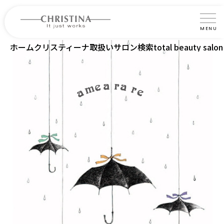
MENU
ホーム
クリスティーナ取扱いサロン検索
total beauty salo
クリスティーナについて
製品について
製品の使い方
サロントリートメント
サロン検索
よくあるご質問
認定インストラクター・トレーナー紹介
コラム