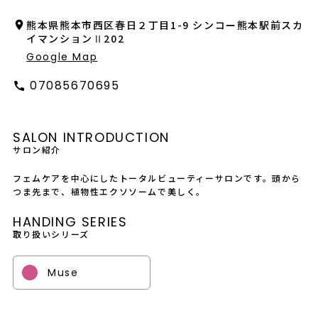
会社概要
熊本県熊本市西区春日２丁目1-9 シンコー熊本駅前スカ
イマンションⅡ202
採用情報
Google Map
製品導入について
07085670695
お問い合わせ
SALON INTRODUCTION
プライバシーポリシー
サロン紹介
フェムケアを中心にしたトータルビューティーサロンです。頭から
つま先まで、植物性エクソソームで美しく。
HANDING SERIES
取り扱いシリーズ
Muse