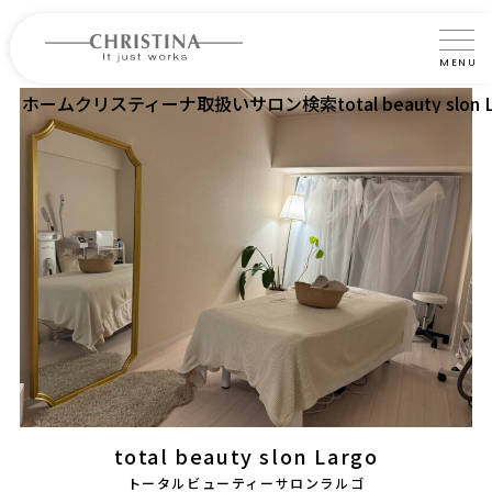
MENU
ホーム
クリスティーナ取扱いサロン検索
total beauty slon 
クリスティーナについて
製品について
製品の使い方
サロントリートメント
サロン検索
よくあるご質問
認定インストラクター・トレーナー紹介
total beauty slon Largo
コラム
トータルビューティーサロンラルゴ