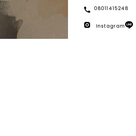
08011415248
Instagram